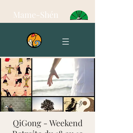
Mame-Shén
QiGong - Weekend