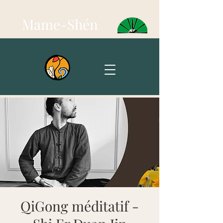
Mame-Shén
QiGong méditatif -