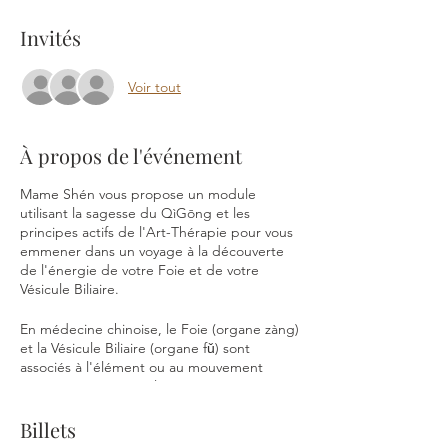
Invités
Voir tout
À propos de l'événement
Mame Shén vous propose un module
utilisant la sagesse du QìGōng et les
principes actifs de l'Art-Thérapie pour vous
emmener dans un voyage à la découverte
de l'énergie de votre Foie et de votre
Vésicule Biliaire.
En médecine chinoise, le Foie (organe zàng)
et la Vésicule Biliaire (organe fǔ) sont
associés à l'élément ou au mouvement
Bois. Qu'est-ce que le Bois ? Comment
activer cette énergie dans notre corps ?
Comment prendre soin de nos organes
Billets
Foie et Vésicule Biliaire ?