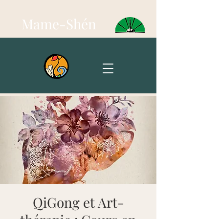
Mame-Shén
QiGong et Art-